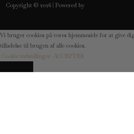
Copyright © 2026 | Powered by
Vi bruger cookies på vores hjemmeside for at give di
tilladelse til brugen af alle cookies.
Cookie indstillinger
ACCEPTER
LUK
Privacy Overview
This website uses cookies to improve your experience 
stored on your browser as they are essential for the w
understand how you use this website. These cookies wi
But opting out of some of these cookies may affect y