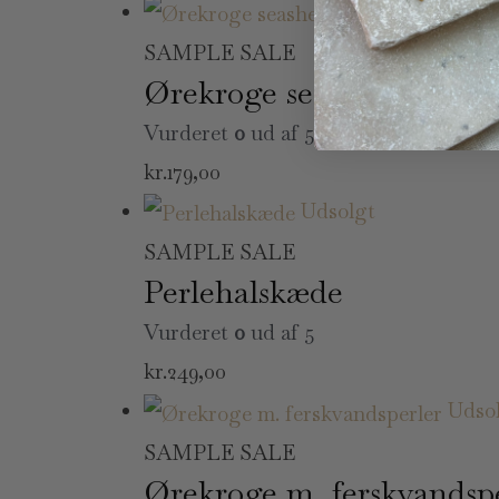
Udsolgt
SAMPLE SALE
Ørekroge seashell
Vurderet
0
ud af 5
kr.
179,00
Udsolgt
SAMPLE SALE
Perlehalskæde
Vurderet
0
ud af 5
kr.
249,00
Udso
SAMPLE SALE
Ørekroge m. ferskvandsp