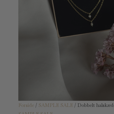
Forside
/
SAMPLE SALE
/ Dobbelt halskæd