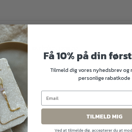
agt messing, sølvbelagt messing
Få 10% på din førs
Tilmeld dig vores nyhedsbrev og
personlige rabatkode
gt
rler
TILMELD MIG
Ved at tilmelde dig, accepterer du at mo