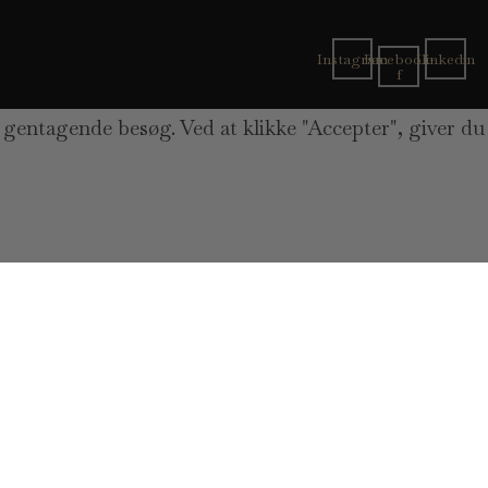
Instagram
Facebook-
Linkedin
f
 gentagende besøg. Ved at klikke "Accepter", giver du
 the cookies that are categorized as necessary are
 use third-party cookies that help us analyze and
You also have the option to opt-out of these cookies.