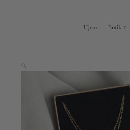
Gå
til
indholdet
Hjem
Butik
🔍