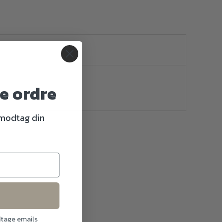
te ordre
 modtag din
dtage emails