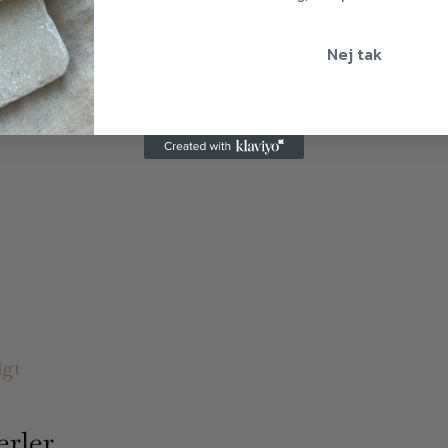
Nej tak
lgt
erler