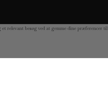
g et relevant besøg ved at gemme dine præferencer til
while you navigate through the website. Out of these,
orking of basic functionalities of the website. We also
ll be stored in your browser only with your consent. 
our browsing experience.