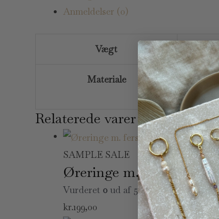
Anmeldelser (0)
Vægt
20 g
Materiale
guldbel
Relaterede varer
Udsol
SAMPLE SALE
Øreringe m. ferskvandspe
Vurderet
0
ud af 5
kr.
199,00