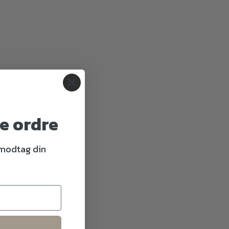
te ordre
 modtag din