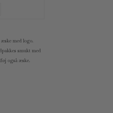
 æske med logo.
dpakkes smukt med
føj også æske.