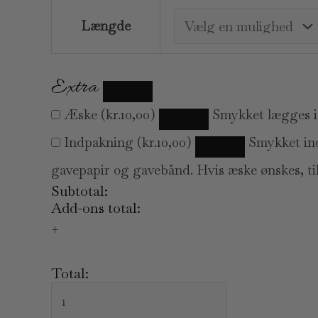
Længde
Extra
Æske
(
kr.
10,00
)
Smykket lægges i
Indpakning
(
kr.
10,00
)
Smykket in
gavepapir og gavebånd. Hvis æske ønskes, til
Subtotal:
Add-ons total:
+
Total: