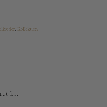
elkæder
,
Kollektion
ret i…