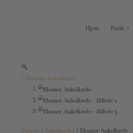
Gå
til
indholdet
Hjem
Butik
Eleanor
Ankelkæde
antal
Forside
/
Ankelkæder
/ Eleanor Ankelkæde