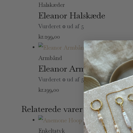
Halskæder
Eleanor Halskæde
Vurderet
0
ud af 5
kr.
299,00
Udsolgt
Armbånd
Eleanor Armbånd
Vurderet
0
ud af 5
kr.
199,00
Relaterede varer
Udsolgt
Enkeltstyk