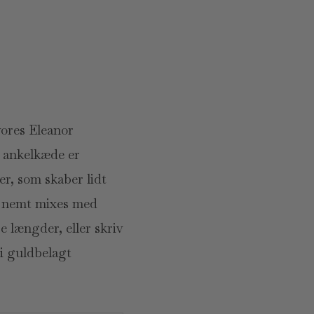
vores Eleanor
e ankelkæde er
r, som skaber lidt
an nemt mixes med
e længder, eller skriv
i guldbelagt