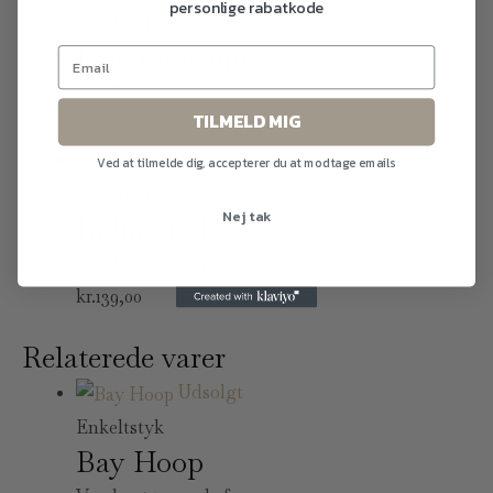
personlige rabatkode
NYHEDER
Evie Øreringe
Vurderet
0
ud af 5
TILMELD MIG
kr.
349,00
Udsolgt
Ved at tilmelde dig, accepterer du at modtage emails
Enkeltstyk
Nej tak
India Stick
Vurderet
0
ud af 5
kr.
139,00
Relaterede varer
Udsolgt
Enkeltstyk
Bay Hoop