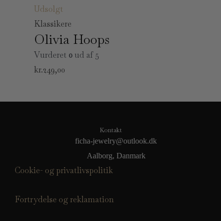
Udsolgt
Klassikere
Olivia Hoops
Vurderet
0
ud af 5
kr.
249,00
Kontakt
ficha-jewelry@outlook.dk
Aalborg, Danmark
Cookie- og privatlivspolitik
Fortrydelse og reklamation