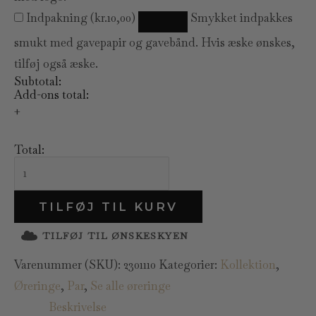
Indpakning
(
kr.
10,00
)
Smykket indpakkes
smukt med gavepapir og gavebånd. Hvis æske ønskes,
tilføj også æske.
Subtotal:
Add-ons total:
+
Total:
TILFØJ TIL KURV
TILFØJ TIL ØNSKESKYEN
Varenummer (SKU):
2301110
Kategorier:
Kollektion
,
Øreringe
,
Par
,
Se alle øreringe
Beskrivelse