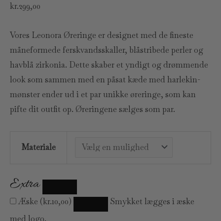
kr.
299,00
Vores Leonora Øreringe er designet med de fineste
måneformede ferskvandsskaller, blåstribede perler og
havblå zirkonia. Dette skaber et yndigt og drømmende
look som sammen med en påsat kæde med harlekin-
mønster ender ud i et par unikke øreringe, som kan
pifte dit outfit op. Øreringene sælges som par.
Materiale
Extra
Æske
(
kr.
10,00
)
Smykket lægges i æske
med logo.