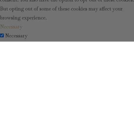
But opting out of some of these cookies may affect your
browsing experience.
Necessary
Necessary
Altid aktiveret
Necessary cookies are absolutely essential for the website to
function properly. This category only includes cookies that
ensures basic functionalities and security features of the
website. These cookies do not store any personal
information.
Non-necessary
Non-necessary
Any cookies that may not be particularly necessary for the
website to function and is used specifically to collect user