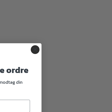
te ordre
 modtag din