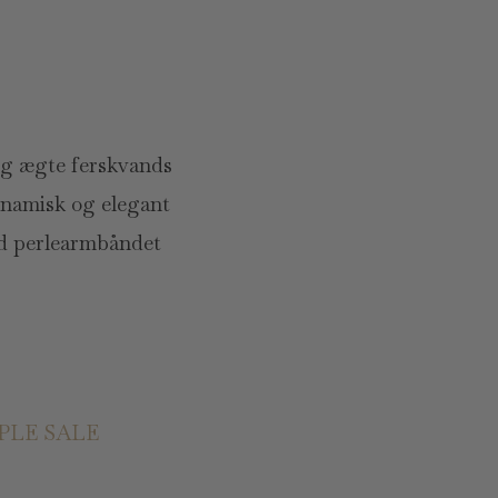
og ægte ferskvands
dynamisk og elegant
d perlearmbåndet
PLE SALE