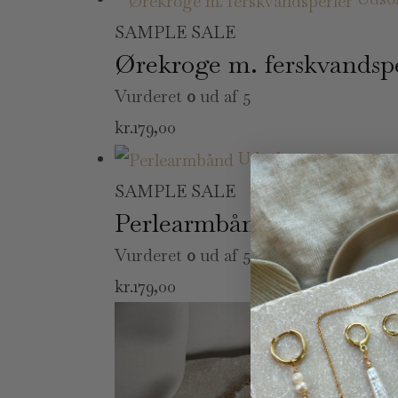
SAMPLE SALE
Ørekroge m. ferskvandsp
Vurderet
0
ud af 5
kr.
179,00
Udsolgt
SAMPLE SALE
Perlearmbånd
Vurderet
0
ud af 5
kr.
179,00