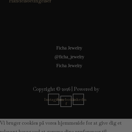
Handelsbetingelser
Ficha Jewelry
@ficha_jewelry
Ficha Jewelry
Copyright © 2026 | Powered by
Instagram
Facebook-
Linkedin
f
Vi bruger cookies på vores hjemmeside for at give dig et
relevant besøg ved at gemme dine præferencer til