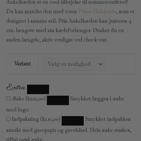
Ankelkæden er en cool tilføjelse til sommeroutfittet!
Du kan matche den med vores
Prism Halskæde
, som er
designet i samme stil. Pris Ankelkæden kan justeres 4
cm. længere med sin kædeforlænger. Ønsker du en
anden længde, skriv venligst ved check-out.
Variant
Extra
Æske
(
kr.
10,00
)
Smykket lægges i æske
med logo.
Indpakning
(
kr.
10,00
)
Smykket indpakkes
smukt med gavepapir og gavebånd. Hvis æske ønskes,
tilføj også æske.