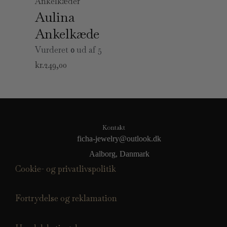
Ankelkæder
Aulina
Ankelkæde
Vurderet
0
ud af 5
kr.
249,00
Kontakt
ficha-jewelry@outlook.dk
Aalborg, Danmark
Cookie- og privatlivspolitik
Fortrydelse og reklamation