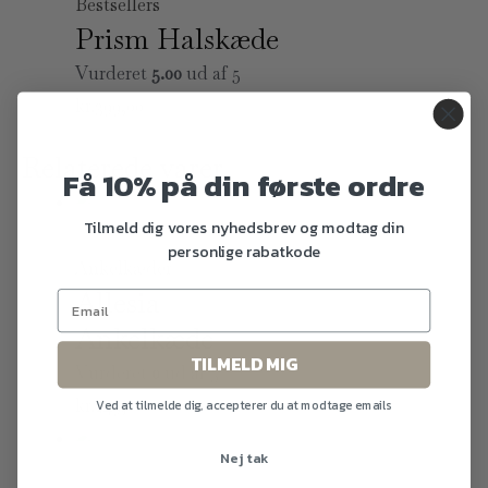
Bestsellers
Prism Halskæde
Vurderet
5.00
ud af 5
kr.
399,00
Relaterede varer
Få 10% på din første ordre
Tilmeld dig vores nyhedsbrev og modtag din
Udsolgt
personlige rabatkode
Ankelkæder
Allesia
Ankelkæde
TILMELD MIG
Vurderet
0
ud af 5
kr.
249,00
Ved at tilmelde dig, accepterer du at modtage emails
Nej tak
Udsolgt